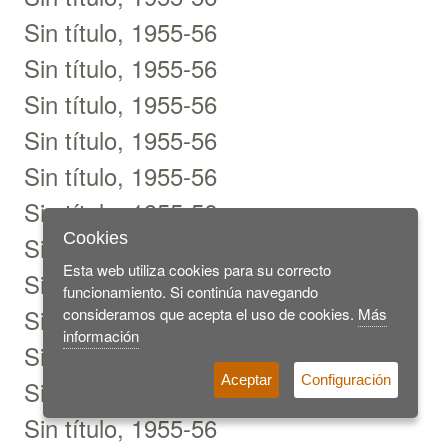
Sin título, 1955-56
Sin título, 1955-56
Sin título, 1955-56
Sin título, 1955-56
Sin título, 1955-56
Sin título, 1955-56
Cookies
Sin título, 1955-56
Esta web utiliza cookies para su correcto
Sin título, 1955-56
funcionamiento. Si continúa navegando
Sin título, 1955-56
consideramos que acepta el uso de cookies.
Más
información
Sin título, 1955-56
Aceptar
Configuración
Sin título, 1955-56
Sin título, 1955-56