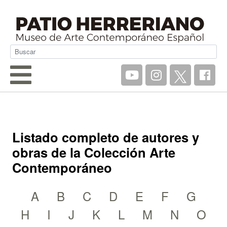
Listado completo de autores y
obras de la Colección Arte
Contemporáneo
A
B
C
D
E
F
G
H
I
J
K
L
M
N
O