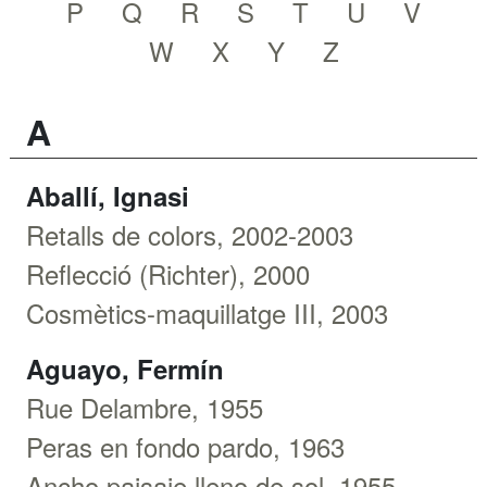
P
Q
R
S
T
U
V
W
X
Y
Z
A
Aballí, Ignasi
Retalls de colors, 2002-2003
Reflecció (Richter), 2000
Cosmètics-maquillatge III, 2003
Aguayo, Fermín
Rue Delambre, 1955
Peras en fondo pardo, 1963
Ancho paisaje lleno de sol, 1955