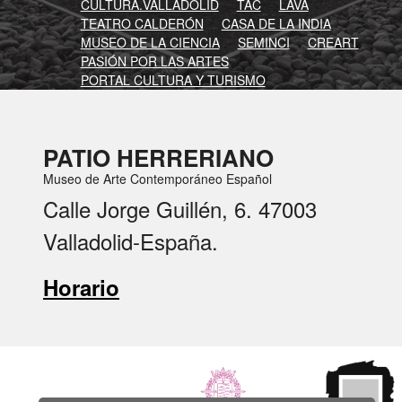
CULTURA.VALLADOLID
TAC
LAVA
TEATRO CALDERÓN
CASA DE LA INDIA
MUSEO DE LA CIENCIA
SEMINCI
CREART
PASIÓN POR LAS ARTES
PORTAL CULTURA Y TURISMO
PATIO HERRERIANO
Museo de Arte Contemporáneo Español
Calle Jorge Guillén, 6. 47003
Valladolid-España.
Horario