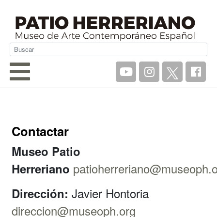
Contactar
Museo Patio
patioherreriano@museoph.o
Herreriano
Javier Hontoria
Dirección:
direccion@museoph.org