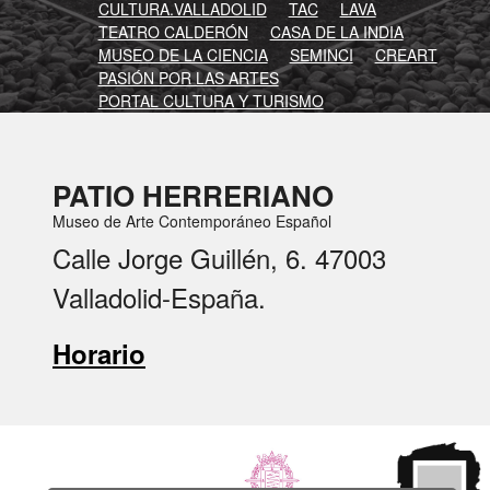
CULTURA.VALLADOLID
TAC
LAVA
TEATRO CALDERÓN
CASA DE LA INDIA
MUSEO DE LA CIENCIA
SEMINCI
CREART
PASIÓN POR LAS ARTES
PORTAL CULTURA Y TURISMO
PATIO HERRERIANO
Museo de Arte Contemporáneo Español
Calle Jorge Guillén, 6. 47003
Valladolid-España.
Horario