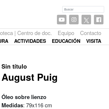
ioteca | Centro de doc.
Equipo
Contacto
URA
ACTIVIDADES
EDUCACIÓN
VISITA
Sin título
August Puig
Óleo sobre lienzo
: 79x116 cm
Medidas