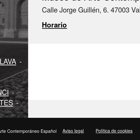
Calle Jorge Guillén, 6. 47003 Va
Horario
LAVA
-
NCI
-
RTES
-
Aviso legal
Política de cookies
rte Contemporáneo Español