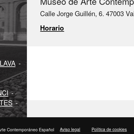
Museo de Arte Contemp
Calle Jorge Guillén, 6. 47003 Va
Horario
LAVA
-
NCI
-
RTES
-
Aviso legal
Política de cookies
rte Contemporáneo Español