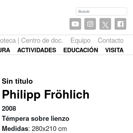
ioteca | Centro de doc.
Equipo
Contacto
URA
ACTIVIDADES
EDUCACIÓN
VISITA
Sin título
Philipp Fröhlich
2008
Témpera sobre lienzo
: 280x210 cm
Medidas