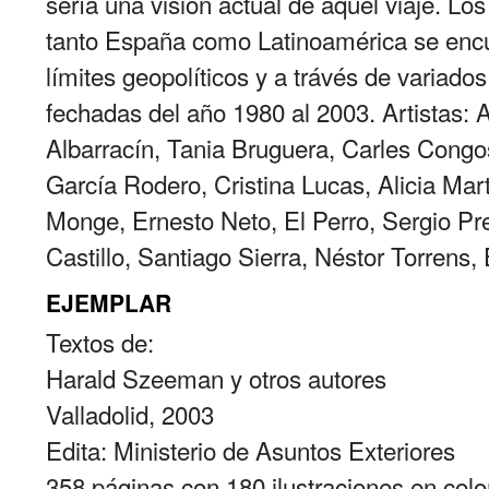
sería una visión actual de aquel viaje. Lo
tanto España como Latinoamérica se encu
límites geopolíticos y a trávés de variado
fechadas del año 1980 al 2003. Artistas: 
Albarracín, Tania Bruguera, Carles Congos
García Rodero, Cristina Lucas, Alicia Mart
Monge, Ernesto Neto, El Perro, Sergio P
Castillo, Santiago Sierra, Néstor Torrens, 
EJEMPLAR
Textos de:
Harald Szeeman y otros autores
Valladolid, 2003
Edita: Ministerio de Asuntos Exteriores
358 páginas con 180 ilustraciones en colo