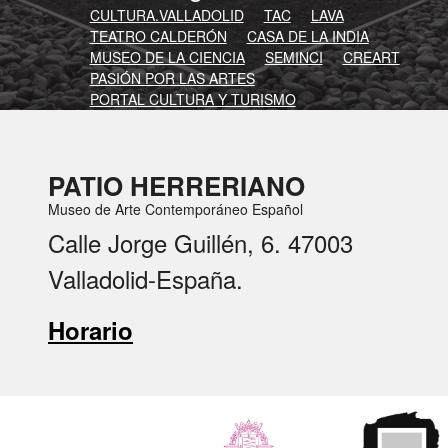
CULTURA.VALLADOLID
TAC
LAVA
TEATRO CALDERÓN
CASA DE LA INDIA
MUSEO DE LA CIENCIA
SEMINCI
CREART
PASIÓN POR LAS ARTES
PORTAL CULTURA Y TURISMO
PATIO HERRERIANO
Museo de Arte Contemporáneo Español
Calle Jorge Guillén, 6. 47003
Valladolid-España.
Horario