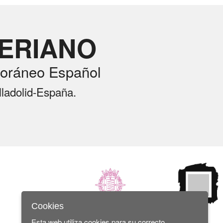
RERIANO
oráneo Español
lladolid-España.
Cookies
Esta web utiliza cookies para su correcto