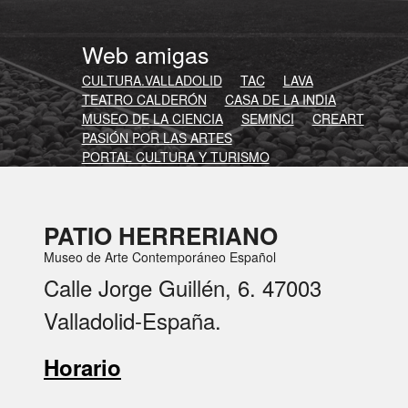
Web amigas
CULTURA.VALLADOLID
TAC
LAVA
TEATRO CALDERÓN
CASA DE LA INDIA
MUSEO DE LA CIENCIA
SEMINCI
CREART
PASIÓN POR LAS ARTES
PORTAL CULTURA Y TURISMO
PATIO HERRERIANO
Museo de Arte Contemporáneo Español
Calle Jorge Guillén, 6. 47003
Valladolid-España.
Horario